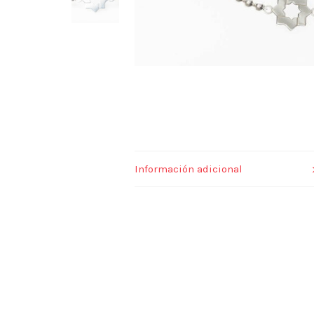
Cuentas
cantidad
Información adicional