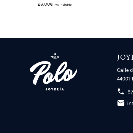
26,00
€
IVA incluido
JOY
Calle d
44001 
97
in