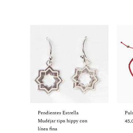
Pendientes Estrella
Pul
45,
Mudéjar tipo hippy con
línea fina