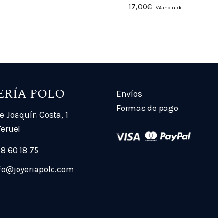
17,00
€
IVA incluido
ERÍA POLO
Envíos
Formas de pago
e Joaquín Costa, 1
Teruel
8 60 18 75
fo@joyeriapolo.com