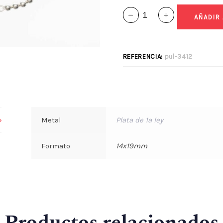
AÑADIR
REFERENCIA:
pul-3412
Metal
Plata de 1ª ley
Formato
14x19mm