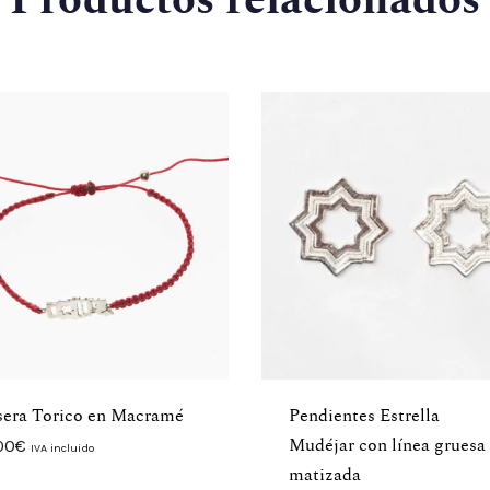
Productos relacionados
sera Torico en Macramé
Pendientes Estrella
00
€
Mudéjar con línea gruesa
IVA incluido
matizada