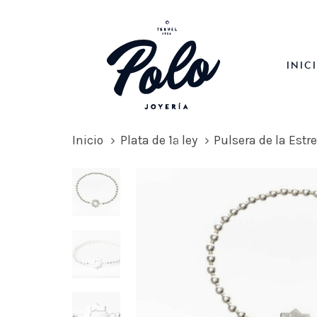
Skip
Skip
links
to
primary
INIC
navigation
Skip
to
content
Inicio
Plata de 1ª ley
Pulsera de la Estr
Pulsera
de
la
Estrella
de
Teruel
con